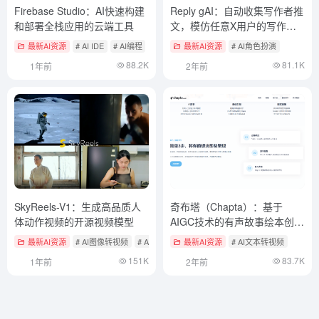
Firebase Studio：AI快速构建
Reply gAI：自动收集写作者推
和部署全栈应用的云端工具
文，模仿任意X用户的写作风
格
最新AI资源
# AI IDE
# AI编程
最新AI资源
# AI角色扮演
88.2K
81.1K
1年前
2年前
SkyReels-V1：生成高品质人
奇布塔（Chapta）：基于
体动作视频的开源视频模型
AIGC技术的有声故事绘本创作
平台，绘本人物一致性较强
最新AI资源
# AI图像转视频
# AI开源项目
最新AI资源
# AI文本转视频
# AI文本转视频
151K
83.7K
1年前
2年前