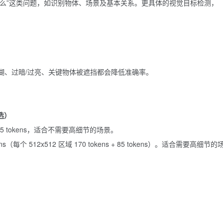
有什么”这类问题，如识别物体、场景及基本关系。更具体的
视觉目标检测
，
糊、过暗/过亮、关键物体被遮挡都会降低准确率。
可选）
 85 tokens，适合不需要高细节的场景。
（每个 512x512 区域 170
tokens
+ 85 tokens）。适合需要高细节的