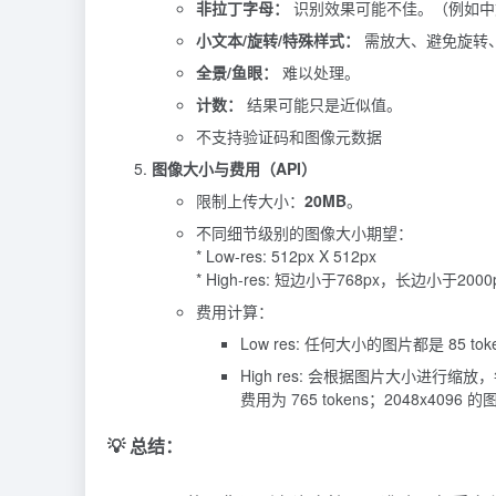
非拉丁字母：
识别效果可能不佳。（例如中
小文本/旋转/特殊样式：
需放大、避免旋转
全景/鱼眼：
难以处理。
计数：
结果可能只是近似值。
不支持验证码和图像元数据
图像大小与费用（API）
限制上传大小：
20MB
。
不同细节级别的图像大小期望：
* Low-res: 512px X 512px
* High-res: 短边小于768px，长边小于2000
费用计算：
Low res: 任何大小的图片都是 85 tok
High res: 会根据图片大小进行缩放，每 
费用为 765 tokens；2048x4096 的
💡 总结：