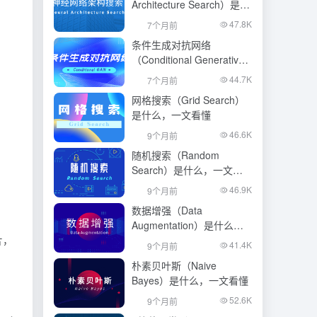
Architecture Search）是什
么，一文看懂
47.8K
7个月前
条件生成对抗网络
（Conditional Generative
Adversarial Network）是什
44.7K
7个月前
么，一文看懂
网格搜索（Grid Search）
是什么，一文看懂
46.6K
9个月前
随机搜索（Random
Search）是什么，一文看
懂
46.9K
9个月前
数据增强（Data
Augmentation）是什么，
片，
一文看懂
41.4K
9个月前
朴素贝叶斯（Naive
Bayes）是什么，一文看懂
52.6K
9个月前