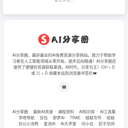
AI分享圈，最好最全的AI免费资源分享网站。致力于帮助学
习者在人工智能领域从零开始，逐步迈向精通！AI分享圈还
提供了便捷的资源获取渠道。AI时代，分享为王！Ctrl + D
或 ⌘ + D 收藏本站到浏览器书签栏❤️
AI分享圈
最新AI资源
课程资料
AI知识库
AI工具集
学吧导航
豆包
即梦AI
TRAE
蛙蛙写作
绘蛙
办公小浣熊
星流AI
AI大学堂
问小白
扣子空间