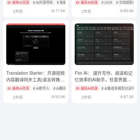
提供直观的图形用户界面
文本布局预训练模型
最新AI资源
# AI开源项目
# 智能体开发框架
最新AI资源
# OCR
# 文档提取与
77.6K
86.6K
2年前
2年前
Translation Starter：开源视频
Flot AI： 提升写作、阅读和记
内容翻译同步工具|语言转换|
忆效率的AI助手，任意界面选
唇形同步
中内容唤起工具
最新AI资源
# AI数字人
# AI翻译
最新AI资源
# AI集成多模型对话平台
93.8K
87.3K
2年前
2年前