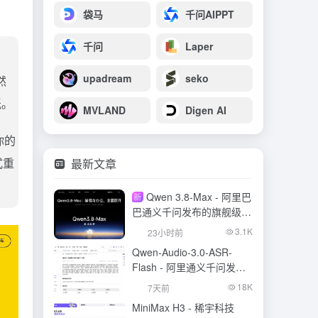
袋马
千问AIPPT
千问
Laper
upadream
seko
然
纸。
MVLAND
Digen AI
你的
式重
最新文章
Qwen 3.8-Max - 阿里巴
新
巴通义千问发布的旗舰级大
模型
3.1K
23小时前
Qwen-Audio-3.0-ASR-
Flash - 阿里通义千问发布
的语音识别大模型
18K
7天前
MiniMax H3 - 稀宇科技