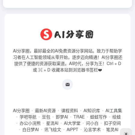
AI分享圈，最好最全的AI免费资源分享网站。致力于帮助学
习者在人工智能领域从零开始，逐步迈向精通！AI分享圈还
提供了便捷的资源获取渠道。AI时代，分享为王！Ctrl + D
或 ⌘ + D 收藏本站到浏览器书签栏❤️
AI分享圈
最新AI资源
课程资料
AI知识库
AI工具集
学吧导航
豆包
即梦AI
TRAE
蛙蛙写作
绘蛙
办公小浣熊
星流AI
AI大学堂
问小白
扣子空间
白日梦AI
讯飞绘文
AiPPT
沁言学术
笔灵AI