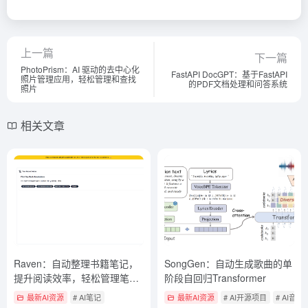
上一篇
下一篇
PhotoPrism：AI 驱动的去中心化
FastAPI DocGPT：基于FastAPI
照片管理应用，轻松管理和查找
的PDF文档处理和问答系统
照片
相关文章
Raven：自动整理书籍笔记，
SongGen：自动生成歌曲的单
提升阅读效率，轻松管理笔
阶段自回归Transformer
记，智能标签分类，快速查找
最新AI资源
# AI笔记
最新AI资源
# AI开源项目
# AI音乐
笔记