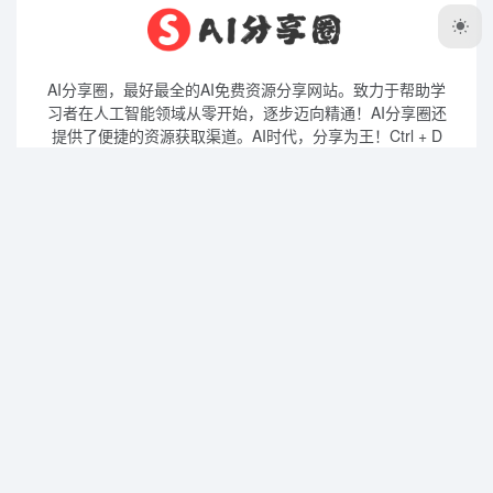
AI分享圈，最好最全的AI免费资源分享网站。致力于帮助学
习者在人工智能领域从零开始，逐步迈向精通！AI分享圈还
提供了便捷的资源获取渠道。AI时代，分享为王！Ctrl + D
或 ⌘ + D 收藏本站到浏览器书签栏❤️
AI分享圈
最新AI资源
课程资料
AI知识库
AI工具集
学吧导航
豆包
即梦AI
TRAE
蛙蛙写作
绘蛙
办公小浣熊
星流AI
AI大学堂
问小白
扣子空间
白日梦AI
讯飞绘文
AiPPT
沁言学术
笔灵AI
Copyright © 2026
AI分享圈
皖ICP备2024051185号-11