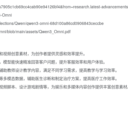
ba7905c1cb69cc4cab90e94126bf4&from=research.latest-advancements-
3-Omni
collections/Qwen/qwen3-omni-68d100a86cd0906843ceccbe
ni/blob/main/assets/Qwen3_Omni.pdf
和视频创意素材，为创作者提供灵感和效率提升。
，模型能快速精准回答客户问题，提升客服效率和用户体验。
辅助教师设计教学内容，满足不同学习需求，提高教学与学习效率。
等多模态数据，辅助医生诊断和制定治疗方案，提高医疗工作效率。
视频脚本、设计游戏剧情等，为娱乐和多媒体内容创作提供丰富创意素材