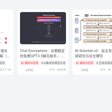
页或长
Chat Everywhere：长期稳定
AI-Scientist-v2：自
客（付
的免费GPT3.5聊天助手，国
研研究与论文撰写
内无法直连
转语音
最新AI资源
# AI集成多模型对话平台
最新AI资源
# 生成深度
77.1K
0
81K
0
2年前
1年前