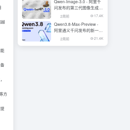
Qwen-Image-3.0 - 阿里千
相
问发布的第三代图像生成基
础模型
17.4K
2周前
超越
Qwen3.8-Max-Preview -
阿里通义千问发布的新一代
旗舰大模型
21.4K
2周前
性能
具备
求，
等方
者提