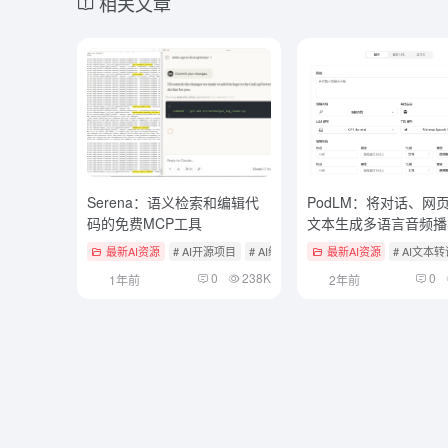
相关文章
Serena：语义检索和编辑代
PodLM：将对话、网
码的免费MCP工具
文本生成多语言音频播
费）
最新AI资源
# AI开源项目
# AI编程
# MCP服务
最新AI资源
# AI文本
0
238K
0
1年前
2年前