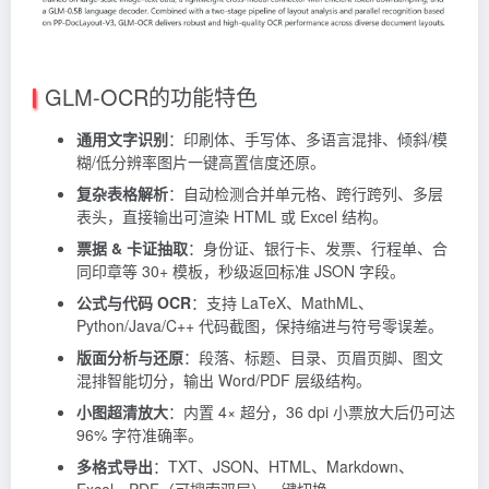
GLM-OCR的功能特色
通用文字识别
：印刷体、手写体、多语言混排、倾斜/模
糊/低分辨率图片一键高置信度还原。
复杂表格解析
：自动检测合并单元格、跨行跨列、多层
表头，直接输出可渲染 HTML 或 Excel 结构。
票据 & 卡证抽取
：身份证、银行卡、发票、行程单、合
同印章等 30+ 模板，秒级返回标准 JSON 字段。
公式与代码 OCR
：支持 LaTeX、MathML、
Python/Java/C++ 代码截图，保持缩进与符号零误差。
版面分析与还原
：段落、标题、目录、页眉页脚、图文
混排智能切分，输出 Word/PDF 层级结构。
小图超清放大
：内置 4× 超分，36 dpi 小票放大后仍可达
96% 字符准确率。
多格式导出
：TXT、JSON、HTML、Markdown、