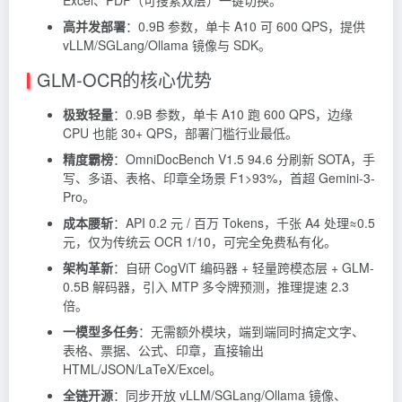
Excel、PDF（可搜索双层）一键切换。
高并发部署
：0.9B 参数，单卡 A10 可 600 QPS，提供
vLLM/SGLang/Ollama 镜像与 SDK。
GLM-OCR的核心优势
极致轻量
：0.9B 参数，单卡 A10 跑 600 QPS，边缘
CPU 也能 30+ QPS，部署门槛行业最低。
精度霸榜
：OmniDocBench V1.5 94.6 分刷新 SOTA，手
写、多语、表格、印章全场景 F1>93%，首超 Gemini-3-
Pro。
成本腰斩
：API 0.2 元 / 百万 Tokens，千张 A4 处理≈0.5
元，仅为传统云 OCR 1/10，可完全免费私有化。
架构革新
：自研 CogViT 编码器 + 轻量跨模态层 + GLM-
0.5B 解码器，引入 MTP 多令牌预测，推理提速 2.3
倍。
一模型多任务
：无需额外模块，端到端同时搞定文字、
表格、票据、公式、印章，直接输出
HTML/JSON/LaTeX/Excel。
全链开源
：同步开放 vLLM/SGLang/Ollama 镜像、