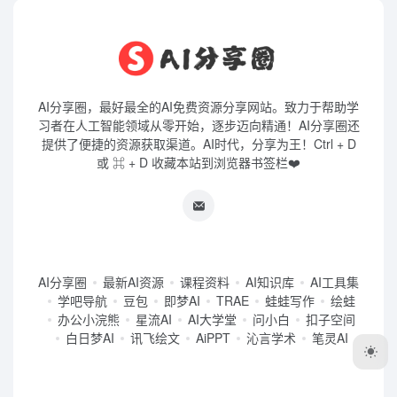
AI分享圈，最好最全的AI免费资源分享网站。致力于帮助学
习者在人工智能领域从零开始，逐步迈向精通！AI分享圈还
提供了便捷的资源获取渠道。AI时代，分享为王！Ctrl + D
或 ⌘ + D 收藏本站到浏览器书签栏❤️
AI分享圈
最新AI资源
课程资料
AI知识库
AI工具集
学吧导航
豆包
即梦AI
TRAE
蛙蛙写作
绘蛙
办公小浣熊
星流AI
AI大学堂
问小白
扣子空间
白日梦AI
讯飞绘文
AiPPT
沁言学术
笔灵AI