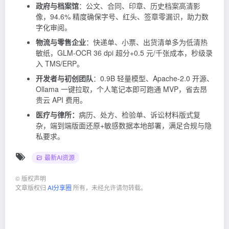
政府与档案馆
：公文、合同、印章、历史档案高清影
像，94.6% 精度确保字号、红头、签章零漏识，助力数
字化审阅。
物流与零售企业
：快递单、小票、出货清单多为低清热
敏纸，GLM-OCR 36 dpi 超分+0.5 元/千张成本，秒级录
入 TMS/ERP。
开发者与初创团队
：0.9B 轻量模型、Apache-2.0 开源、
Ollama 一键拉取，个人笔记本即可跑通 MVP，省去昂
贵云 API 费用。
医疗与律所：
病历、处方、检验单、诉讼材料版式复
杂，端到端版面还原+敏感数据本地部署，满足合规与隐
私要求。
最新AI资源
©
版权声明
文章版权归
AI分享圈
所有，未经允许请勿转载。