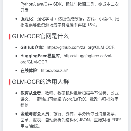
Python/Java/C++ SDK、标注与微调工具，零成本二次
开发。
强泛化
：强化学习 + 亿级合成数据，古籍、小语种、磨
损发票等低资源场景字符准确率再涨 15%。
GLM-OCR官网是什么
GitHub仓库
：https://github.com/zai-org/GLM-OCR
HuggingFace模型库
：https://huggingface.co/zai-
org/GLM-OCR
在线体验
：https://ocr.z.ai/
GLM-OCR的适用人群
教育从业者
：教师、教研机构批量扫描手写试卷、公式
讲义，一键输出可编辑 Word/LaTeX，批改与归档效率
翻倍。
金融与财会人员
：银行、券商、事务所每日海量发票、
回单、报表，自动解析为结构化 JSON，直接对接 ERP/
用友/金蝶。