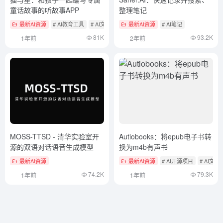
童话故事的听故事APP
整理笔记
最新AI资源
# AI教育工具
# AI文本转语音
最新AI资源
# AI笔记
81K
93.2K
1年前
2年前
MOSS-TTSD - 清华实验室开
Autiobooks：将epub电子书转
源的双语对话语音生成模型
换为m4b有声书
最新AI资源
最新AI资源
# AI开源项目
# AI文
74.2K
79.3K
1年前
1年前