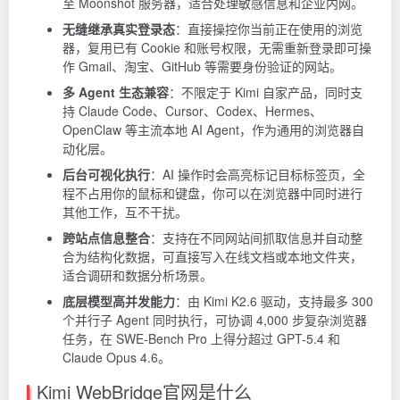
至 Moonshot 服务器，适合处理敏感信息和企业内网。
无缝继承真实登录态
：直接操控你当前正在使用的浏览
器，复用已有 Cookie 和账号权限，无需重新登录即可操
作 Gmail、淘宝、GitHub 等需要身份验证的网站。
多 Agent 生态兼容
：不限定于 Kimi 自家产品，同时支
持
Claude
Code、Cursor、Codex、Hermes、
OpenClaw 等主流本地 AI Agent，作为通用的浏览器自
动化层。
后台可视化执行
：AI 操作时会高亮标记目标标签页，全
程不占用你的鼠标和键盘，你可以在浏览器中同时进行
其他工作，互不干扰。
跨站点信息整合
：支持在不同网站间抓取信息并自动整
合为结构化数据，可直接写入在线文档或本地文件夹，
适合调研和数据分析场景。
底层模型高并发能力
：由 Kimi K2.6 驱动，支持最多 300
个并行子 Agent 同时执行，可协调 4,000 步复杂浏览器
任务，在 SWE-Bench Pro 上得分超过 GPT-5.4 和
Claude Opus 4.6。
Kimi WebBridge官网是什么