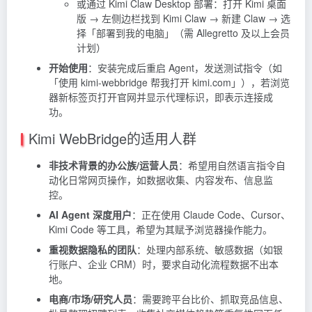
或通过 Kimi Claw Desktop 部署：打开 Kimi 桌面
版 → 左侧边栏找到 Kimi Claw → 新建 Claw → 选
择「部署到我的电脑」（需 Allegretto 及以上会员
计划）
开始使用
：安装完成后重启 Agent，发送测试指令（如
「使用 kimi-webbridge 帮我打开 kimi.com」），若浏览
器新标签页打开官网并显示代理标识，即表示连接成
功。
Kimi WebBridge的适用人群
非技术背景的办公族/运营人员
：希望用自然语言指令自
动化日常网页操作，如数据收集、内容发布、信息监
控。
AI Agent 深度用户
：正在使用 Claude Code、Cursor、
Kimi Code 等工具，希望为其赋予浏览器操作能力。
重视数据隐私的团队
：处理内部系统、敏感数据（如银
行账户、企业 CRM）时，要求自动化流程数据不出本
地。
电商/市场/研究人员
：需要跨平台比价、抓取竞品信息、