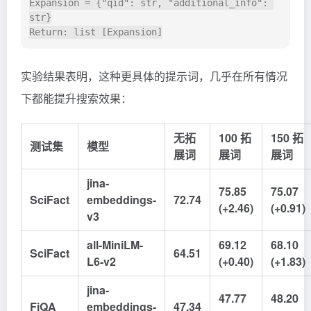
Expansion = {"qid": str, "additional_info": 
str}

实验结果表明，这种更具体的提示词，几乎在所有情况
下都能提升搜索效果：
无拓
100 拓
150 拓
测试集
模型
展词
展词
展词
jina-
75.85
75.07
SciFact
embeddings-
72.74
(+2.46)
(+0.91)
v3
all-MiniLM-
69.12
68.10
SciFact
64.51
L6-v2
(+0.40)
(+1.83)
jina-
47.77
48.20
FiQA
embeddings-
47.34