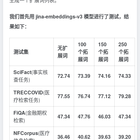
生成一个扩展词列表。
我们首先用 jina-embeddings-v3 模型进行了测试，结
果如下：
100
150
250
无扩
测试集
个拓
个拓
个拓
展词
展词
展词
展词
SciFact
(事实核
72.74
73.39
74.16
74.33
查任务)
TRECCOVID
(医
77.55
76.74
77.12
79.28
疗检索任务)
FiQA
(金融期权
47.34
47.76
46.03
47.34
检索)
NFCorpus
(医疗
36.46
40.62
39.63
39.20