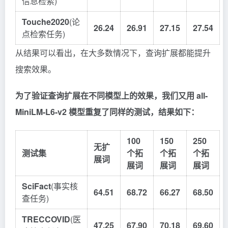
信息检索)
Touche2020
(论
26.24
26.91
27.15
27.54
点检索任务)
从结果可以看出，在大多数情况下，查询扩展都能提升
搜索效果。
为了验证查询扩展在不同模型上的效果，我们又用 all-
MiniLM-L6-v2 模型重复了同样的测试，结果如下：
100
150
250
无扩
测试集
个拓
个拓
个拓
展词
展词
展词
展词
SciFact
(事实核
64.51
68.72
66.27
68.50
查任务)
TRECCOVID
(医
47.25
67.90
70.18
69.60