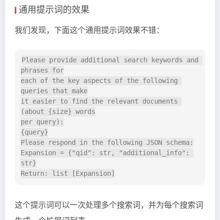
通用提示词的效果
我们发现，下面这个通用提示词效果不错：
Please provide additional search keywords and 
phrases for

each of the key aspects of the following 
queries that make

it easier to find the relevant documents 
(about {size} words

per query):

{query}

Please respond in the following JSON schema:

Expansion = {"qid": str, "additional_info": 
str}

这个提示词可以一次处理多个搜索词，并为每个搜索词