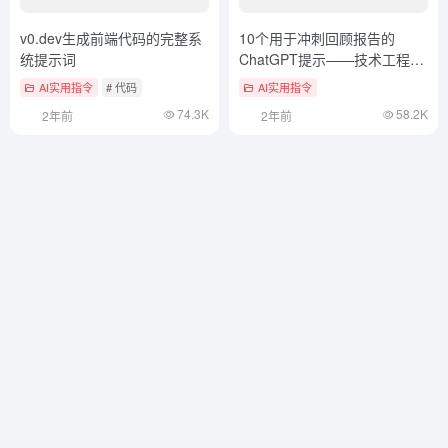
v0.dev生成前端代码的完整系
10个用于冲刺回顾报告的
统提示词
ChatGPT提示——技术工程
ChatGPT提示词
AI实用指令
# 代码
AI实用指令
74.3K
58.2K
2年前
2年前