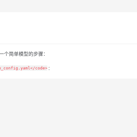
是训练一个简单模型的步骤：
：
w_config.yaml</code>