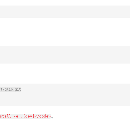
t/qlib.git

。
stall -e .[dev]</code>