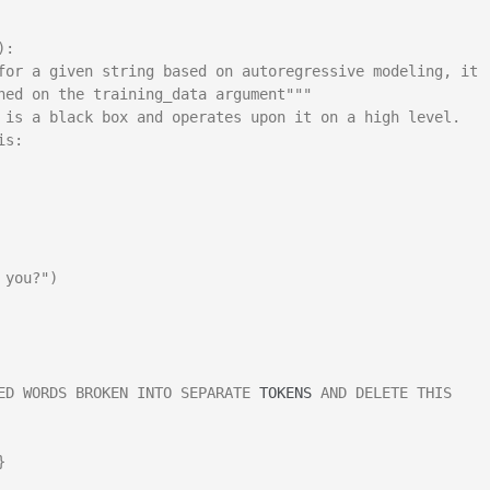
): 
for a given string based on autoregressive modeling, it 
ned on the training_data argument"""
 is a black box and operates upon it on a high level. 
is: 
 you?")
ED WORDS BROKEN INTO SEPARATE 
TOKENS
 AND DELETE THIS 
}