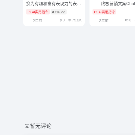
换为有趣和富有表现力的表情
——终极营销文案Chat
符号消息
提示词
AI实用指令
# Claude
AI实用指令
0
75.2K
0
2年前
2年前
暂无评论