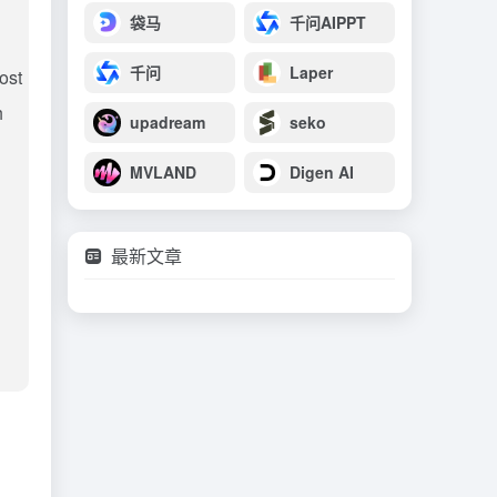
袋马
千问AIPPT
千问
Laper
ost
h
upadream
seko
MVLAND
Digen AI
最新文章