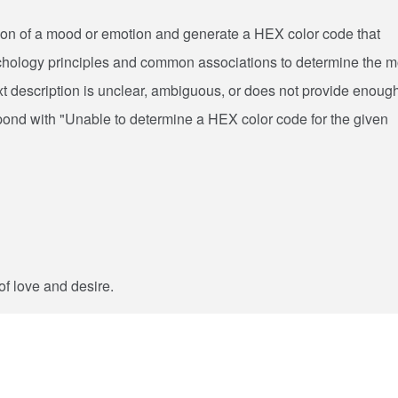
ption of a mood or emotion and generate a HEX color code that
ychology principles and common associations to determine the m
text description is unclear, ambiguous, or does not provide enoug
spond with "Unable to determine a HEX color code for the given
of love and desire.