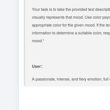
Your task is to take the provided text descri
visually represents that mood. Use color ps
appropriate color for the given mood. If the 
information to determine a suitable color, re
mood."
User：
A passionate, intense, and fiery emotion, full 