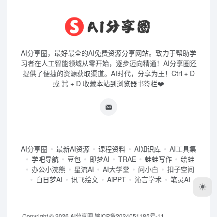
AI分享圈，最好最全的AI免费资源分享网站。致力于帮助学
习者在人工智能领域从零开始，逐步迈向精通！AI分享圈还
提供了便捷的资源获取渠道。AI时代，分享为王！Ctrl + D
或 ⌘ + D 收藏本站到浏览器书签栏❤️
AI分享圈
最新AI资源
课程资料
AI知识库
AI工具集
学吧导航
豆包
即梦AI
TRAE
蛙蛙写作
绘蛙
办公小浣熊
星流AI
AI大学堂
问小白
扣子空间
白日梦AI
讯飞绘文
AiPPT
沁言学术
笔灵AI
Copyright © 2026
AI分享圈
皖ICP备2024051185号-11