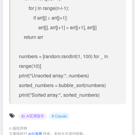
for j in range(n-i-1):
if arr[j] > arr[j+1]:
arr[j], arr[j+1] = arr[j+1], arr[j]
return arr
numbers = [random.randint(1, 100) for _ in
range(10)]
print("Unsorted array:", numbers)
sorted_numbers = bubble_sort(numbers)
print("Sorted array:", sorted_numbers)
AI实用指令
# Claude
©
版权声明
文章版权归
AI分享圈
所有，未经允许请勿转载。