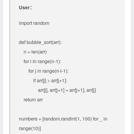
User：
import random
def bubble_sort(arr):
n = len(arr)
for i in range(n-1):
for j in range(n-i-1):
if arr[j] > arr[j+1]:
arr[j], arr[j+1] = arr[j+1], arr[j]
return arr
numbers = [random.randint(1, 100) for _ in
range(10)]