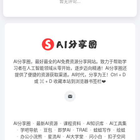
暂无评论...
AI分享圈，最好最全的AI免费资源分享网站。致力于帮助学
习者在人工智能领域从零开始，逐步迈向精通！AI分享圈还
提供了便捷的资源获取渠道。AI时代，分享为王！Ctrl + D
或 ⌘ + D 收藏本站到浏览器书签栏❤️
AI分享圈
最新AI资源
课程资料
AI知识库
AI工具集
学吧导航
豆包
即梦AI
TRAE
蛙蛙写作
绘蛙
办公小浣熊
星流AI
AI大学堂
问小白
扣子空间