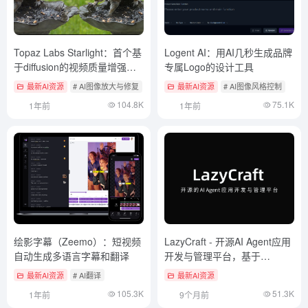
Topaz Labs Starlight：首个基
Logent AI：用AI几秒生成品牌
于diffusion的视频质量增强模
专属Logo的设计工具
型
最新AI资源
# AI图像放大与修复
最新AI资源
# AI图像风格控制
104.8K
75.1K
1年前
1年前
绘影字幕（Zeemo）：短视频
LazyCraft - 开源AI Agent应用
自动生成多语言字幕和翻译
开发与管理平台，基于
LazyLLM构建
最新AI资源
# AI翻译
最新AI资源
105.3K
51.3K
1年前
9个月前