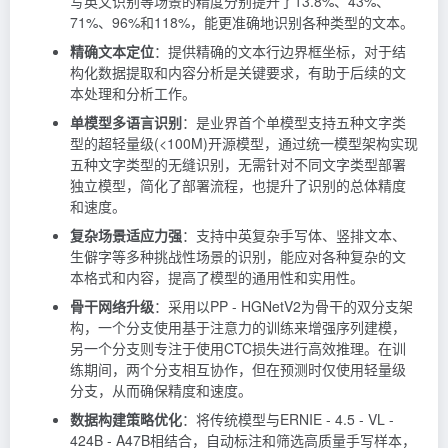
写英文识别等场景的精度分别提升了13.8%、43%、
71%、96%和118%，能更准确地识别各种类型的文本。
精确文本定位
：提供精确的文本行边界框坐标，对于结
构化数据提取和内容分析是关键要求，有助于后续的文
本处理和分析工作。
单模型多语言识别
：是业界首个单模型支持五种文字类
型的超轻量级(<100M)开源模型，通过统一模型架构实现
五种文字类型的无缝识别，无需针对不同文字类型部署
独立模型，简化了部署流程，也提升了识别的总体精度
和速度。
复杂场景适应力强
：支持中英复杂手写体、竖排文本、
生僻字等多种挑战性场景的识别，能应对各种复杂的文
本格式和内容，提高了模型的通用性和实用性。
骨干网络升级
：采用以PP - HGNetV2为骨干的双分支架
构，一个分支使用基于注意力的训练来增强序列建模，
另一个分支则专注于使用CTC损失进行高效推理。在训
练期间，两个分支相互协作，但在预测时仅使用轻量级
分支，从而确保精度和速度。
数据构建策略优化
：将传统模型与ERNIE - 4.5 - VL -
424B - A47B相结合，自动标注和筛选高质量手写样本，