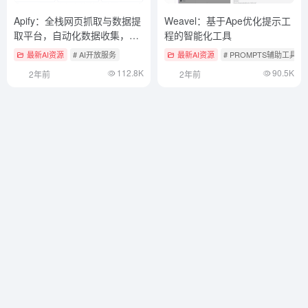
Apify：全栈网页抓取与数据提
Weavel：基于Ape优化提示工
取平台，自动化数据收集，构
程的智能化工具
建自定义爬虫，集成多种API
最新AI资源
# AI开放服务
最新AI资源
# PROMPTS辅助工具
112.8K
90.5K
2年前
2年前