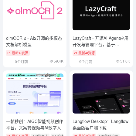
olmOCR 2 - AI2开源的多模态
LazyCraft - 开源AI Agent应用
文档解析模型
开发与管理平台，基于
LazyLLM构建
最新AI资源
最新AI资源
59.4K
51.6K
10个月前
9个月前
一帧秒创：AIGC智能视频创作
Langflow Desktop：Langflow
平台，文案转视频与AI数字人
桌面版客户端下载