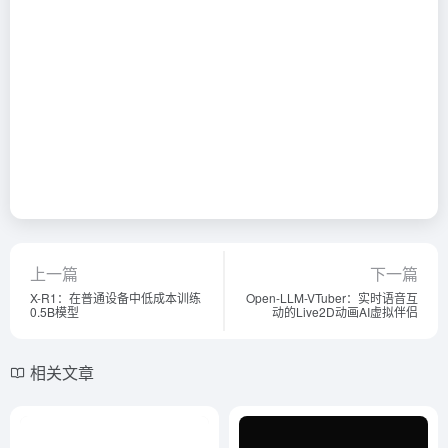
上一篇
下一篇
X-R1：在普通设备中低成本训练
Open-LLM-VTuber：实时语音互
0.5B模型
动的Live2D动画AI虚拟伴侣
相关文章