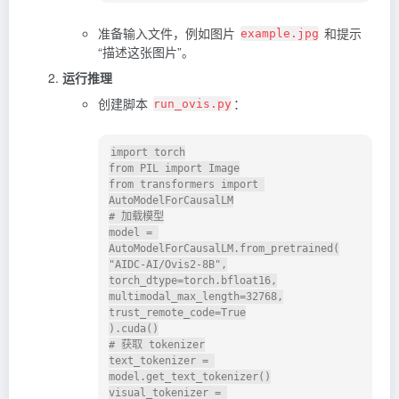
准备输入文件，例如图片
和提示
example.jpg
“描述这张图片”。
运行推理
创建脚本
：
run_ovis.py
import torch

from PIL import Image

from transformers import 
AutoModelForCausalLM

# 加载模型

model = 
AutoModelForCausalLM.from_pretrained(

"AIDC-AI/Ovis2-8B",

torch_dtype=torch.bfloat16,

multimodal_max_length=32768,

trust_remote_code=True

).cuda()

# 获取 tokenizer

text_tokenizer = 
model.get_text_tokenizer()

visual_tokenizer = 