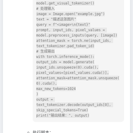
model.get_visual_tokenizer()

# 处理输入

image = Image.open("example.jpg")

text = "描述这张图片"

query = f"<image>\n{text}"

prompt, input_ids, pixel_values = 
model.preprocess_inputs(query, [image])

attention_mask = torch.ne(input_ids, 
text_tokenizer.pad_token_id)

# 生成输出

with torch.inference_mode():

output_ids = model.generate(

input_ids.unsqueeze(0).cuda(),

pixel_values=[pixel_values.cuda()],

attention_mask=attention_mask.unsqueeze(
0).cuda(),

max_new_tokens=1024

)

output = 
text_tokenizer.decode(output_ids[0], 
skip_special_tokens=True)

执行脚本：