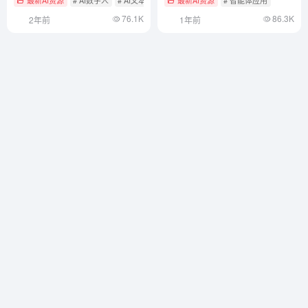
最新AI资源
# AI数字人
# AI文本转视频
# AI营销
最新AI资源
# 智能体应用
76.1K
86.3K
2年前
1年前