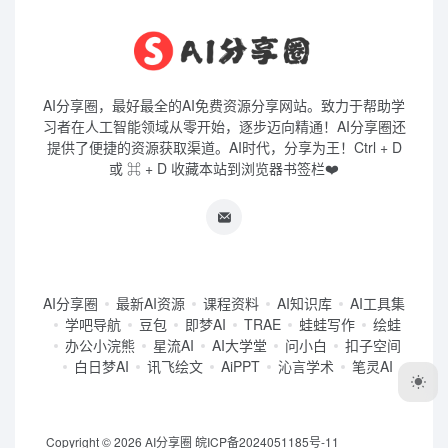
AI分享圈，最好最全的AI免费资源分享网站。致力于帮助学
习者在人工智能领域从零开始，逐步迈向精通！AI分享圈还
提供了便捷的资源获取渠道。AI时代，分享为王！Ctrl + D
或 ⌘ + D 收藏本站到浏览器书签栏❤️
AI分享圈
最新AI资源
课程资料
AI知识库
AI工具集
学吧导航
豆包
即梦AI
TRAE
蛙蛙写作
绘蛙
办公小浣熊
星流AI
AI大学堂
问小白
扣子空间
白日梦AI
讯飞绘文
AiPPT
沁言学术
笔灵AI
Copyright © 2026
AI分享圈
皖ICP备2024051185号-11