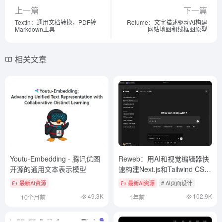
上一篇
下一篇
TextIn：通用文档转换，PDF转
Relume：文字描述驱动AI构建
Markdown工具
网站地图和线框图原型
相关文章
Youtu-Embedding - 腾讯优图
Reweb：用AI和视觉编辑器快
开源的通用文本表示模型
速构建Next.js和Tailwind CSS
网站
最新AI资源
最新AI资源
# AI页面设计
49.3K
102.9K
10个月前
1年前