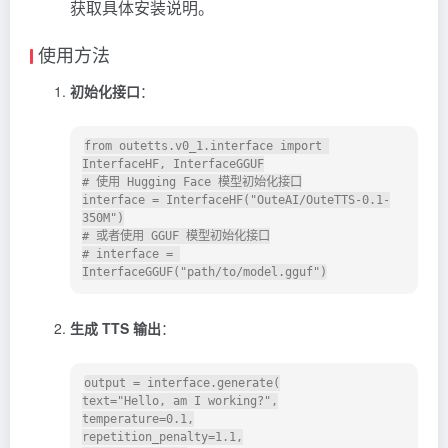
获取具体安装说明。
使用方法
初始化接口
：
from outetts.v0_1.interface import 
InterfaceHF, InterfaceGGUF

# 使用 Hugging Face 模型初始化接口

interface = InterfaceHF("OuteAI/OuteTTS-0.1-
350M")

# 或者使用 GGUF 模型初始化接口

# interface = 
生成 TTS 输出
：
output = interface.generate(

text="Hello, am I working?",

temperature=0.1,

repetition_penalty=1.1,
