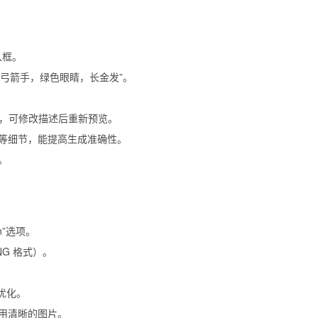
输入框。
弓箭手，绿色眼睛，长金发”。
需调整，可修改描述后重新预览。
等细节，能提高生成准确性。
。
ign”选项。
NG 格式）。
。
优化。
用清晰的图片。