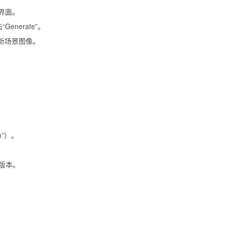
”界面。
nerate”。
新场景图像。
m”）。
版本。