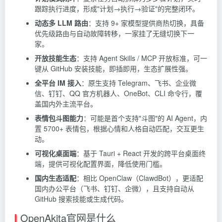
跟踪执行进度，形成"计划→执行→验证"的完整闭环。
动态多 LLM 路由
：支持 9+ 家模型提供商热切换，具备
优先级路由与自动故障转移，一家挂了无缝切换下一
家。
开放技能生态
：支持 Agent Skills /
MCP
开放标准，可一
键从 GitHub 安装技能，即插即用，生态扩展性强。
全平台 IM 接入
：原生支持 Telegram、飞书、企业微
信、钉钉、QQ 官方机器人、OneBot、CLI 命令行，覆
盖国内外主流平台。
表情包斗图能力
：可能是首个支持"斗图"的 AI Agent，内
置 5700+ 表情包，根据心情和人格自动匹配，交互更生
动。
可视化桌面端
：基于 Tauri +
React
开发的跨平台桌面终
端，提供可视化配置界面，降低使用门槛。
国内生态适配
：相比 OpenClaw（ClawdBot），更适配
国内办公平台（飞书、钉钉、企微），且支持自动从
GitHub 搜索技能或生成代码。
OpenAkita官网是什么