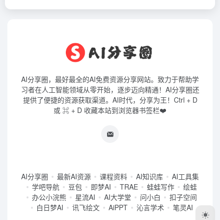
AI分享圈，最好最全的AI免费资源分享网站。致力于帮助学
习者在人工智能领域从零开始，逐步迈向精通！AI分享圈还
提供了便捷的资源获取渠道。AI时代，分享为王！Ctrl + D
或 ⌘ + D 收藏本站到浏览器书签栏❤️
AI分享圈
最新AI资源
课程资料
AI知识库
AI工具集
学吧导航
豆包
即梦AI
TRAE
蛙蛙写作
绘蛙
办公小浣熊
星流AI
AI大学堂
问小白
扣子空间
白日梦AI
讯飞绘文
AiPPT
沁言学术
笔灵AI