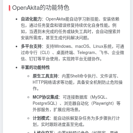
OpenAkita的功能特色
自进化能力
：OpenAkita能自动学习新技能、安装依赖
包，通过任务复盘和错误修复持续优化自身性能。例
如，当遇到未完成的任务或缺失工具时，会自动搜索并
安装所需库，甚至生成代码解决问题。
多平台支持
：支持Windows、macOS、Linux系统，可通
过命令行（CLI）、桌面终端、Telegram、飞书、企业微
信、钉钉等平台使用，实现跨平台无缝协作。
丰富的功能特性
原生工具支持
：内置Shell命令执行、文件读写、
HTTP网络请求等功能，具备安全机制防止危险操
作。
MCP协议集成
：可连接数据库（MySQL、
PostgreSQL）、浏览器自动化（Playwright）等
外部服务，扩展应用场景。
计划模式
：能自动拆解复杂任务为多步骤执行计
划，实时跟踪进度直至完成。
人格化交互
：内置8种预设角色（如管家、贾维