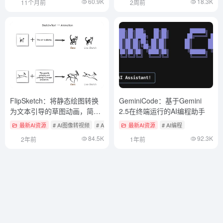
60.9K
18.3K
11个月前
2周前
FlipSketch：将静态绘图转换
GeminiCode：基于Gemini
为文本引导的草图动画，简化
2.5在终端运行的AI编程助手
动画制作过程。
最新AI资源
# AI图像转视频
# AI开源项目
最新AI资源
# AI编程
84.5K
92.3K
2年前
1年前