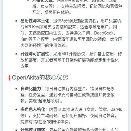
斯、女友等），支持主动问候、记忆回忆和表情包
互动，增强用户体验。
易用性与本土化
：提供3分钟快速配置流程，用户只需填
写API Key即可完成安装和配置，适合零基础用户。同
时，天然适配国内生态，支持通义千问、DeepSeek、
Kimi等国产模型，内置清华源和阿里源Pypi镜像，优化国
内网络环境下的使用体验。
开源与可扩展性
：采用MIT开源协议，允许自由使用、修
改和部署，开发者可基于其架构扩展功能或定制个性化
应用。
OpenAkita的核心优势
自进化能力
：每日自动执行内存整合、错误自检与修
复、任务复盘，遇到卡壳时自动生成新技能并安装依
赖，实现"越用越聪明"。
多角色人格化
：内置 8 套预设人设（女友、管家、Jarvis
等），支持主动问候、记忆用户偏好、夜间自动静音，
提供有"存在感"的陪伴体验。
计划模式闭环
：复杂任务自动拆解为多步骤计划，实时