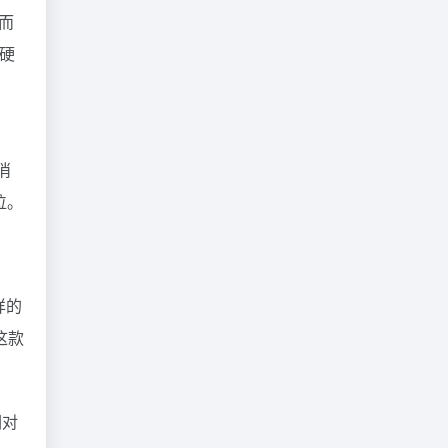
而
的硬
消
位。
样的
这款
们对