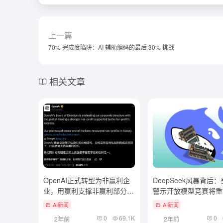
上一篇
70% 完成度陷阱：AI 辅助编码的最后 30% 挑战
相关文章
OpenAI正式转型为非赢利企
DeepSeek风暴背后
业，用赢利支撑非赢利部分，
警示开放模型竞赛将重
两者相对独立
AI价值观版图
AI新闻
AI新闻
0
69.1K
0
2年前
2年前