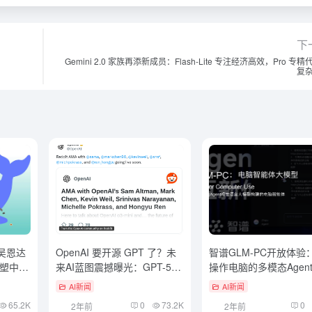
下
Gemini 2.0 家族再添新成员：Flash-Lite 专注经济高效，Pro 专
复
：吴恩达
OpenAI 要开源 GPT 了？未
智谱GLM-PC开放体验
塑中美
来AI蓝图震撼曝光：GPT-5、
操作电脑的多模态Agen
Agent、定价策略全方位解
级
AI新闻
AI新闻
读！
65.2K
0
73.2K
0
2年前
2年前