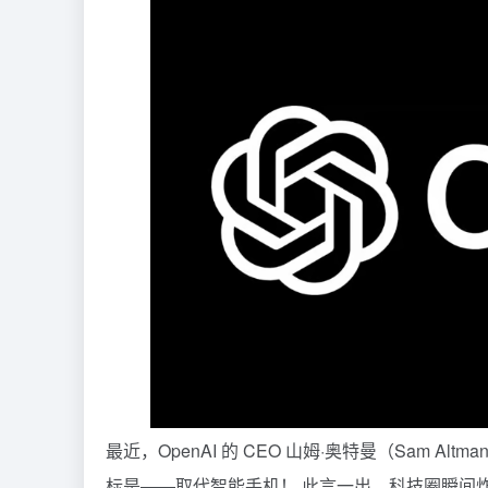
最近，OpenAI 的 CEO 山姆·奥特曼（Sam 
标是——取代智能手机！ 此言一出，科技圈瞬间