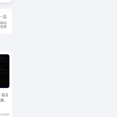
一篇
精代码与
杂任务
：自主
t再升
93K