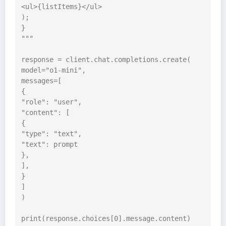
<ul>{listItems}</ul>

);

}

"""

response = client.chat.completions.create(

model="o1-mini",

messages=[

{

"role": "user",

"content": [

{

"type": "text",

"text": prompt

},

],

}

]

)

print(response.choices[0].message.content)