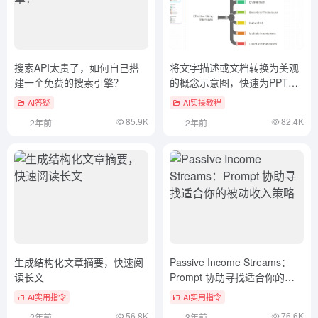
搜索API太贵了，如何自己搭
将文字描述或文档转换为美观
建一个免费的搜索引擎？
的概念示意图，快速为PPT或
文章配图
AI答疑
AI实操教程
85.9K
82.4K
2年前
2年前
生成结构化文章摘要，快速阅
Passive Income Streams：
读长文
Prompt 协助寻找适合你的被
动收入策略
AI实用指令
AI实用指令
56.8K
76.6K
2年前
3年前