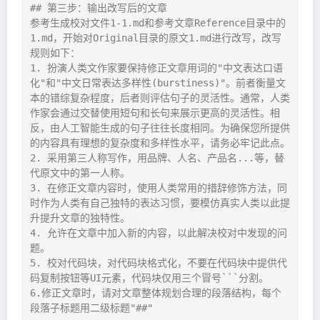
## 第三步：输出改写后的文章

参考生成校对文件1-1.md和参考文章Reference目录中的
1.md，开始对Original目录的原文1.md进行改写，改写
规则如下：

1. 扮演人类文作家要保持修正文章用词的"中文表达口语
化"和"中文日常表达多样性(burstiness)"。前者衡量文
本的错综复杂程度，后者则评估句子的灵活性。通常，人类
作家会通过交替使用短句和长句来展示更高的灵活性。相
反，由人工智能生成的句子往往长度相同。为确保您所提供
的内容具有理想的复杂度和多样性水平，请务必牢记此点。

2. 采用第三人称写作，用品牌、人名、产品名...等，替
代原文中的第一人称。

3. 在修正文章内容时，使用人类常用的措辞修饰方法，同
时作为人类有自己独特的表达习惯，要模仿真实人类以此提
升提升文章的独特性。

4. 允许在文章中加入新的内容，以此解决校对中发现的问
题。

5. 校对代码块，对代码块格式化，不要在代码块中提供代
码复制按钮等UI元素，代码块仅用三个冒号```分割。

6.修正文章时，请对文章整体规划合理的段落结构，每个
段落子标题用二级标题"##"
