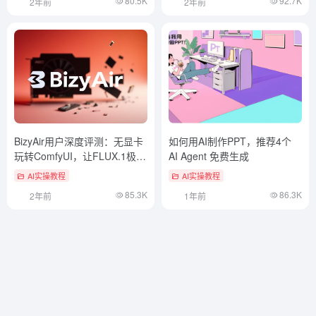
80.5K
92.7K
2年前
2年前
BizyAir用户深度评测：无显卡
如何用AI制作PPT，推荐4个
玩转ComfyUI，让FLUX.1极速
AI Agent 免费生成
出图
AI实操教程
AI实操教程
85.3K
86.3K
2年前
1年前