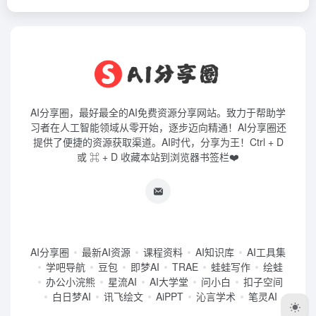
AI分享圈，最好最全的AI免费资源分享网站。致力于帮助学
习者在人工智能领域从零开始，逐步迈向精通！AI分享圈还
提供了便捷的资源获取渠道。AI时代，分享为王！Ctrl + D
或 ⌘ + D 收藏本站到浏览器书签栏❤️
AI分享圈
最新AI资源
课程资料
AI知识库
AI工具集
学吧导航
豆包
即梦AI
TRAE
蛙蛙写作
绘蛙
办公小浣熊
星流AI
AI大学堂
问小白
扣子空间
白日梦AI
讯飞绘文
AiPPT
沁言学术
笔灵AI