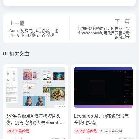
下一篇
上一篇
近期网站频繁崩溃，刚恢复，写
Cursor免费试用深度指南：注
个Wordpress利用免费云盘自动
册、功能、续期技巧全掌握
备份脚本
相关文章
5分钟教你用AI做梦核胶片头
Leonardo AI：画布编辑器完
像，别再花钱请人去Recraft抽
全使用指南
卡了
AI实操教程
AI实操教程
# Leonardo AI