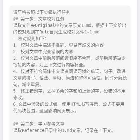
请严格按照以下步骤执行任务

## 第一步：文章校对任务

读取文件夹Original中的文章原文1.md，根据上下文给出
的校对规则在Rule目录生成校对文件1-1.md

- 校对规则如下：

1. 校对文章中描述不准确、容易有歧义的内容

2. 校对文章中完全错误的内容

3. 校对文章中前后段落阅读顺序不合理，或前后段落缺少
衔接的内容，对上下文进行内容补全。

4. 校对不符合简体中文读者阅读习惯的单词、句子。改进
文章的拼写、语法、清晰、简洁和整体可读性，同时分解长
句，减少重复。

5. 修正错别字，去掉多余的字和加上漏的字，没错的不用
修改。

6.文章中涉及的公式统一使用HTML书写展示、公式不要用
代码块包围，这回影响网页展示。

## 第二步：学习参考文章

读取Reference目录中的1.md文章，记录在上下文。
