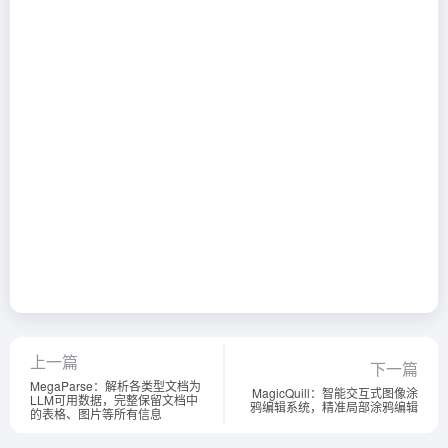
上一篇
下一篇
MegaParse：解析各类型文档为
MagicQuill：智能交互式图像涂
LLM可用数据，完整保留文档中
鸦编辑系统，精准局部涂鸦编辑
的表格、图片等所有信息