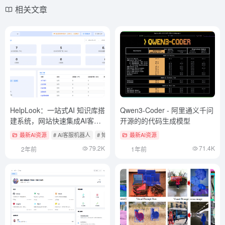
相关文章
HelpLook：一站式AI 知识库搭
Qwen3-Coder - 阿里通义千问
建系统，网站快速集成AI客服
开源的的代码生成模型
机器人
最新AI资源
# AI客服机器人
# 知识检索与RAG框架
最新AI资源
79.2K
71.4K
2年前
1年前