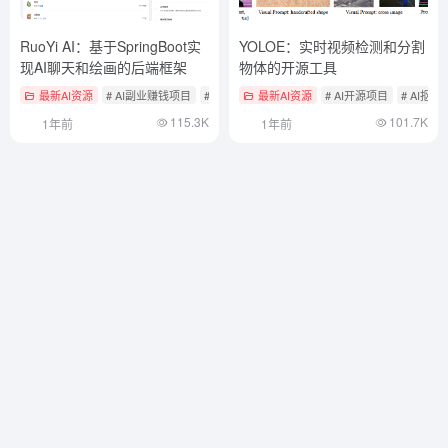
RuoYi AI：基于SpringBoot实
YOLOE：实时视频检测和分割
现AI聊天和绘画的后端框架
物体的开源工具
最新AI资源
# AI副业赚钱项目
# AI开源项目
最新AI资源
# AI开源项目
# AI抠
115.3K
101.7K
1年前
1年前