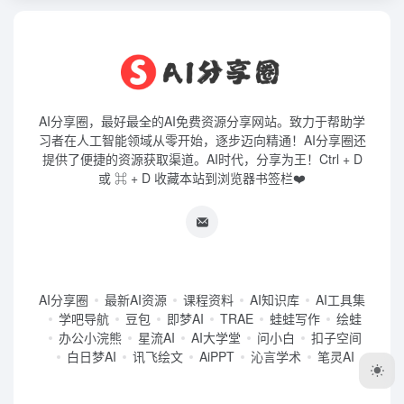
AI分享圈，最好最全的AI免费资源分享网站。致力于帮助学
习者在人工智能领域从零开始，逐步迈向精通！AI分享圈还
提供了便捷的资源获取渠道。AI时代，分享为王！Ctrl + D
或 ⌘ + D 收藏本站到浏览器书签栏❤️
AI分享圈
最新AI资源
课程资料
AI知识库
AI工具集
学吧导航
豆包
即梦AI
TRAE
蛙蛙写作
绘蛙
办公小浣熊
星流AI
AI大学堂
问小白
扣子空间
白日梦AI
讯飞绘文
AiPPT
沁言学术
笔灵AI