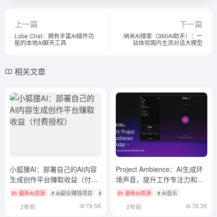
上一篇
下一篇
Lobe Chat：拥有丰富AI插件功
纳米AI搜索（360AI助手）：一
能的本地AI聊天工具
站体验国内主流对话大模型
相关文章
小狐狸AI：部署自己的AI内容
Project Ambience：AI生成环
生成创作平台赚取收益（付费
境声音，提升工作专注力和睡
授权）
眠质量
最新AI资源
# AI副业赚钱项目
# AI本地化聊天应用
最新AI资源
# AI音乐
79.5K
76.3K
2年前
2年前