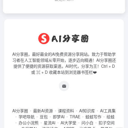
AI分享圈，最好最全的AI免费资源分享网站。致力于帮助学
习者在人工智能领域从零开始，逐步迈向精通！AI分享圈还
提供了便捷的资源获取渠道。AI时代，分享为王！Ctrl + D
或 ⌘ + D 收藏本站到浏览器书签栏❤️
AI分享圈
最新AI资源
课程资料
AI知识库
AI工具集
学吧导航
豆包
即梦AI
TRAE
蛙蛙写作
绘蛙
办公小浣熊
星流AI
AI大学堂
问小白
扣子空间