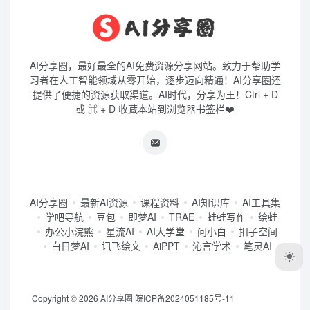
AI分享圈
最新AI资源
课程资料
AI知识库
AI工具集
学吧导航
豆包
即梦AI
TRAE
蛙蛙写作
绘蛙
办公小浣熊
星流AI
AI大学堂
问小白
扣子空间
白日梦AI
讯飞绘文
AiPPT
沁言学术
笔灵AI
Copyright © 2026
AI分享圈
皖ICP备2024051185号-11