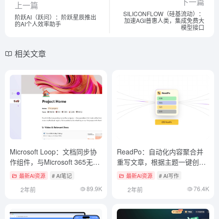
Microsoft Loop：文档同步协
ReadPo：自动化内容聚合并
作组件，与Microsoft 365无缝
重写文章，根据主题一键创作
集成
图文
最新AI资源
# AI笔记
最新AI资源
# AI写作
89.9K
76.4K
2年前
2年前
Sigma AI Browser：免费使用
搜狐简单AI：简约易上手的商
主流大模型的AI浏览器
业化AI绘图工具
最新AI资源
# AI集成多模型对话平台
最新AI资源
# AI在线生成图像
118.9K
91K
2年前
2年前