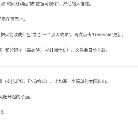
板，如“时间线动画”或“数据可视化”，然后输入描述。
会显示在页面上。
箭改成红色”或“加一个淡入效果”。再次点击“Generate”更新。
WebM）和分辨率（最高8K，视订阅计划）。文件会自动下载。
上传手绘草图（支持JPG、PNG格式）。比如画一个简单的太阳和山。
比如太阳升起的动画。
出。