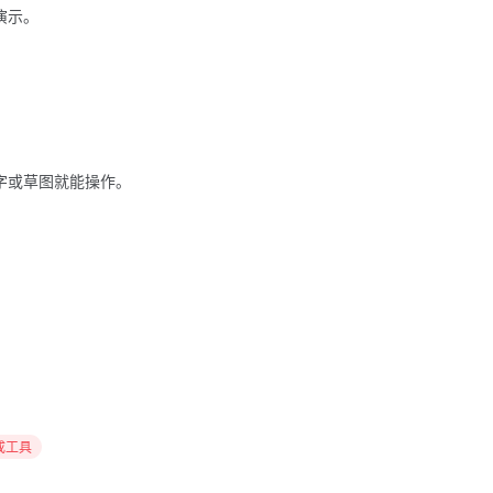
演示。
用文字或草图就能操作。
生成工具