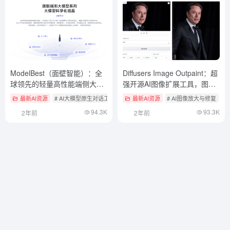
ModelBest（面壁智能）：全
Diffusers Image Outpaint：超
球领先的轻量高性能端侧大模
强开源AI图像扩展工具，图像
型
外绘（image outpainting）
最新AI资源
# AI大模型原生对话工具
# AI开源项目
最新AI资源
# AI图像放大与修复
#
94.3K
93.3K
2年前
2年前