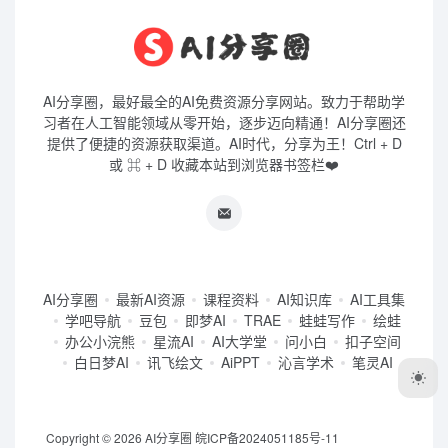
AI分享圈，最好最全的AI免费资源分享网站。致力于帮助学
习者在人工智能领域从零开始，逐步迈向精通！AI分享圈还
提供了便捷的资源获取渠道。AI时代，分享为王！Ctrl + D
或 ⌘ + D 收藏本站到浏览器书签栏❤️
AI分享圈
最新AI资源
课程资料
AI知识库
AI工具集
学吧导航
豆包
即梦AI
TRAE
蛙蛙写作
绘蛙
办公小浣熊
星流AI
AI大学堂
问小白
扣子空间
白日梦AI
讯飞绘文
AiPPT
沁言学术
笔灵AI
Copyright © 2026
AI分享圈
皖ICP备2024051185号-11