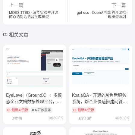
上一篇
下一篇
MOSS-TTSD - 清华实验室开源
gpt-oss - OpenAI推出的开源推
的双语对话语音生成模型
理模型系列
相关文章
EyeLevel（GroundX）：多模
KoalaQA - 开源的AI售后服务
态企业文档数据处理平台，从
系统，帮企业快速搭建问答平
RAG源头消除LLMs幻觉
台
最新AI资源
# AI开放服务
最新AI资源
89.3K
50.8K
2年前
8个月前