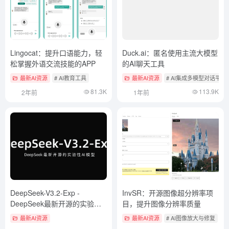
Lingocat：提升口语能力，轻
Duck.ai：匿名使用主流大模型
松掌握外语交流技能的APP
的AI聊天工具
最新AI资源
# AI教育工具
最新AI资源
# AI集成多模型对话平台
81.3K
113.9K
2年前
1年前
DeepSeek-V3.2-Exp -
InvSR：开源图像超分辨率项
DeepSeek最新开源的实验性
目，提升图像分辨率质量
AI模型
最新AI资源
最新AI资源
# AI图像放大与修复
#