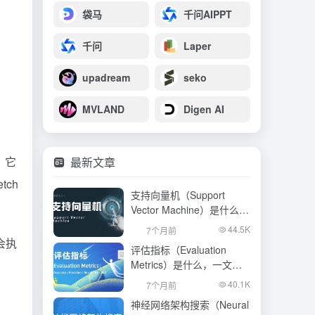
袋马
千问AIPPT
千问
Laper
upadream
seko
MVLAND
Digen AI
 它
最新文章
tch
支持向量机（Support
Vector Machine）是什么，
一文看懂
44.5K
7个月前
会执
评估指标（Evaluation
Metrics）是什么，一文看
懂
40.1K
7个月前
神经网络架构搜索（Neural