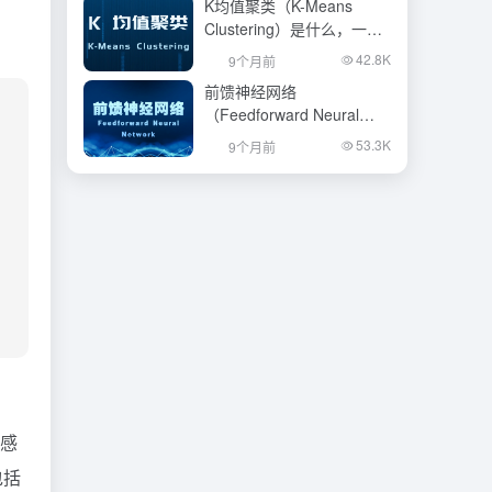
K均值聚类（K-Means
Clustering）是什么，一文
看懂
42.8K
9个月前
前馈神经网络
（Feedforward Neural
Network）是什么，一文看
53.3K
9个月前
懂
够感
包括