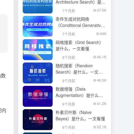
Architecture Search）是什
么，一文看懂
47.5K
7个月前
条件生成对抗网络
（Conditional Generative
Adversarial Network）是什
44K
7个月前
么，一文看懂
网格搜索（Grid Search）
是什么，一文看懂
46.1K
9个月前
随机搜索（Random
Search）是什么，一文看
函数
懂
46.5K
9个月前
数据增强（Data
Augmentation）是什么，
一文看懂
41.2K
9个月前
把内
朴素贝叶斯（Naive
Bayes）是什么，一文看懂
52.1K
9个月前