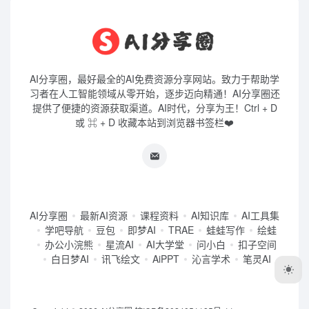
AI分享圈，最好最全的AI免费资源分享网站。致力于帮助学
习者在人工智能领域从零开始，逐步迈向精通！AI分享圈还
提供了便捷的资源获取渠道。AI时代，分享为王！Ctrl + D
或 ⌘ + D 收藏本站到浏览器书签栏❤️
AI分享圈
最新AI资源
课程资料
AI知识库
AI工具集
学吧导航
豆包
即梦AI
TRAE
蛙蛙写作
绘蛙
办公小浣熊
星流AI
AI大学堂
问小白
扣子空间
白日梦AI
讯飞绘文
AiPPT
沁言学术
笔灵AI