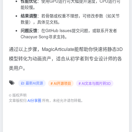
性能优化
：使用GPU运行可大幅提升速度，CPU运行可
能较慢。
结果调整
：若骨骼或权重不理想，可修改参数（如关节
数量），具体见文档。
问题反馈
：在GitHub Issues提交问题，或联系开发者
Chaoyue Song寻求支持。
通过以上步骤，MagicArticulate能帮助你快速将静态3D
模型转化为动画资产，适合从初学者到专业设计师的各
类用户。
最新AI资源
# AI开源项目
# AI文本与图片转3D
©
版权声明
文章版权归
AI分享圈
所有，未经允许请勿转载。