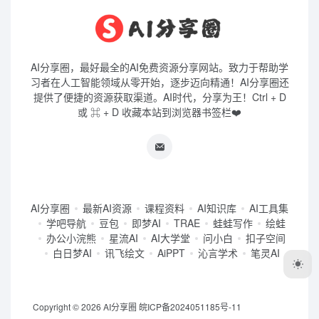
AI分享圈，最好最全的AI免费资源分享网站。致力于帮助学
习者在人工智能领域从零开始，逐步迈向精通！AI分享圈还
提供了便捷的资源获取渠道。AI时代，分享为王！Ctrl + D
或 ⌘ + D 收藏本站到浏览器书签栏❤️
AI分享圈
最新AI资源
课程资料
AI知识库
AI工具集
学吧导航
豆包
即梦AI
TRAE
蛙蛙写作
绘蛙
办公小浣熊
星流AI
AI大学堂
问小白
扣子空间
白日梦AI
讯飞绘文
AiPPT
沁言学术
笔灵AI
Copyright © 2026
AI分享圈
皖ICP备2024051185号-11