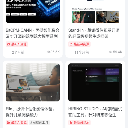
BitCPM-CANN - 面壁智能联合
Stand-In - 腾讯微信视觉开源
清华开源的端到端大模型系列
的轻量级视频生成框架
最新AI资源
最新AI资源
36.5K
59.4K
2个月前
11个月前
Ello：提供个性化阅读体验，
HIRING.STUDIO - AI招聘面试
提升儿童阅读能力
辅助工具，针对特定职位生成
面试问题
最新AI资源
# AI教育工具
最新AI资源