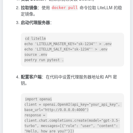
拉取镜像
：使用
命令拉取 LiteLLM 的稳
docker pull
定镜像。
启动代理服务器
：
cd litellm

echo 'LITELLM_MASTER_KEY="sk-1234"' > .env

echo 'LITELLM_SALT_KEY="sk-1234"' > .env

source .env

配置客户端
：在代码中设置代理服务器地址和 API 密
钥。
import openai

client = openai.OpenAI(api_key="your_api_key", 
base_url="http://0.0.0.0:4000")

response = 
client.chat.completions.create(model="gpt-3.5-
turbo", messages=[{"role": "user", "content": 
"Hello, how are you?"}])
