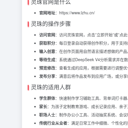
灵珠官网是什么
官网地址
：https://www.lzhu.cn/
灵珠的操作步骤
访问官网
：访问灵珠官网，点击”立即开始”或”点此
获取积分
：每日登录自动获得创作积分，用于支持
输入创意
：在创作页面用自然语言描述想做的产品
等待生成
：系统通过DeepSeek V4分析需求并
预览修改
：查看生成的应用，根据需要进行调整优
发布分享
：满意后将作品发布到应用广场，或分享
灵珠的适用人群
学生群体
：快速制作学习辅助工具、背单词打卡器
家长
：为孩子定制教育游戏、成长记录应用、亲子
职场人士
：制作办公小工具、活动抽奖系统、会议P
传统行业从业者
：满足日常工作中细微、个性化的