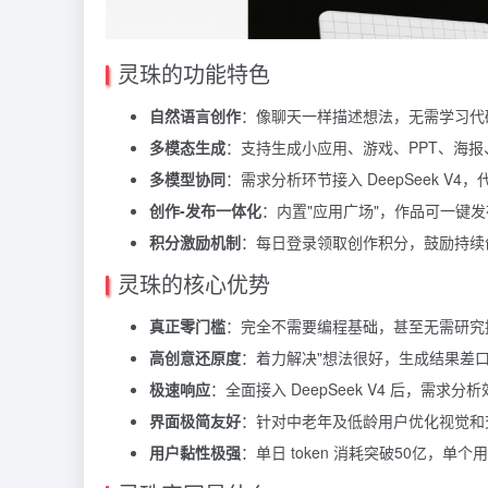
灵珠的功能特色
自然语言创作
：像聊天一样描述想法，无需学习代
多模态生成
：支持生成小应用、游戏、PPT、海
多模型协同
：需求分析环节接入
DeepSeek
V4，
创作-发布一体化
：内置"应用广场"，作品可一键
积分激励机制
：每日登录领取创作积分，鼓励持续
灵珠的核心优势
真正零门槛
：完全不需要编程基础，甚至无需研究
高创意还原度
：着力解决"想法很好，生成结果差口
极速响应
：全面接入 DeepSeek V4 后，需求
界面极简友好
：针对中老年及低龄用户优化视觉和
用户黏性极强
：单日
token
消耗突破50亿，单个用