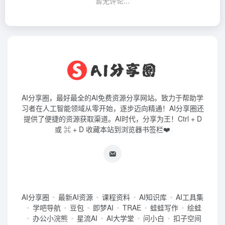
暂无评论...
AI分享圈，最好最全的AI免费资源分享网站。致力于帮助学
习者在人工智能领域从零开始，逐步迈向精通！AI分享圈还
提供了便捷的资源获取渠道。AI时代，分享为王！Ctrl + D
或 ⌘ + D 收藏本站到浏览器书签栏❤️
AI分享圈
最新AI资源
课程资料
AI知识库
AI工具集
学吧导航
豆包
即梦AI
TRAE
蛙蛙写作
绘蛙
办公小浣熊
星流AI
AI大学堂
问小白
扣子空间