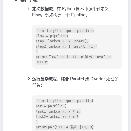
定义数据流
：在 Python 脚本中调用预定义
Flow。例如构建一个 Pipeline：
from lazyllm import pipeline

flow = pipeline(

step1=lambda x: x.upper(),

step2=lambda x: f"Result: {x}"

)

print(flow("hello"))  # 输出 "Result: 
运行复杂流程
：结合 Parallel 或 Diverter 处理多
任务：
from lazyllm import parallel

par = parallel(

task1=lambda x: x * 2,

task2=lambda x: x + 3

)
