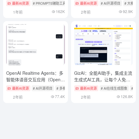
最新AI资源
# PROMPTS辅助工具
最新AI资源
# AI开源项目
# 大模型
162K
92.9K
1年前
2年前
OpenAI Realtime Agents：多
GizAI：全能AI助手，集成主流
智能体语音交互应用（OpenAI
生成式AI工具，让每个人免费
示例）
使用商业化AI工具
最新AI资源
# AI开源项目
# 多模态实时互动产品
最新AI资源
# AI在线生成图像
# A
77.4K
126.8K
2年前
2年前