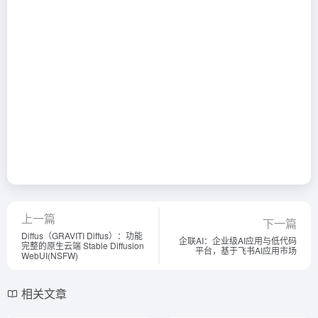
上一篇
下一篇
Diffus（GRAVITI Diffus）：功能
企联AI：企业级AI应用与低代码
完整的原生云端 Stable Diffusion
平台，基于飞书AI应用市场
WebUI(NSFW)
相关文章