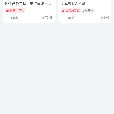
PPT创作工具，支持智能排
文本绕过AI检测
版、配图和美化
最新AI资源
最新AI资源
# AI写作
77.9K
90K
1年前
1年前