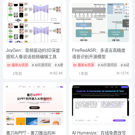
JoyGen：音频驱动的3D深度
FireRedASR：多语言高精度
感知人像说话视频编辑工具
语音识别开源模型
最新AI资源
# AI开源项目
# AI数字人
最新AI资源
# AI开源项目
# AI语
82.4K
137K
2年前
1年前
墨刀AIPPT - 墨刀推出的AI
AI Humanize：在线免费改写