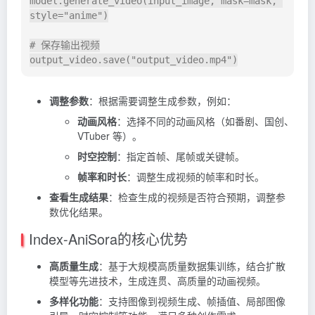
model
.
generate_video
(
input_image
,
 mask
=
mask
,
style
=
"anime"
)
# 保存输出视频
output_video
.
save
(
"output_video.mp4"
)
调整参数
：根据需要调整生成参数，例如：
动画风格
：选择不同的动画风格（如番剧、国创、
VTuber 等）。
时空控制
：指定首帧、尾帧或关键帧。
帧率和时长
：调整生成视频的帧率和时长。
查看生成结果
：检查生成的视频是否符合预期，调整参
数优化结果。
Index-AniSora的核心优势
高质量生成
：基于大规模高质量数据集训练，结合扩散
模型等先进技术，生成连贯、高质量的动画视频。
多样化功能
：支持图像到视频生成、帧插值、局部图像