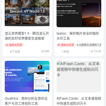
混元世界模型1.5 - 腾讯混元开
taatoo：保护图片安全的隐形
源的实时世界模型生成框架
水印工具
最新AI资源
最新AI资源
# AI图像生成辅助工具
59K
73.3K
8个月前
1年前
Qualtrics：用AI分析反馈优化
AIFlash.Cards：从文本或视频
客户与员工体验的工具
中快速生成知识闪卡