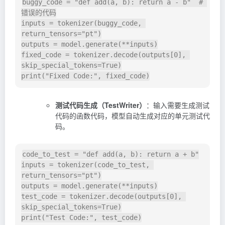
buggy_code 
=
"def add(a, b): return a - b"
# 
错误的代码
inputs 
=
 tokenizer
(
buggy_code
,
return_tensors
=
"pt"
)
outputs 
=
 model
.
generate
(
**
inputs
)
fixed_code 
=
 tokenizer
.
decode
(
outputs
[
0
]
,
skip_special_tokens
=
True
)
print
(
"Fixed Code:"
,
 fixed_code
)
测试代码生成（TestWriter）
：输入需要生成测试
代码的函数代码，模型自动生成对应的单元测试代
码。
code_to_test 
=
"def add(a, b): return a + b"
inputs 
=
 tokenizer
(
code_to_test
,
return_tensors
=
"pt"
)
outputs 
=
 model
.
generate
(
**
inputs
)
test_code 
=
 tokenizer
.
decode
(
outputs
[
0
]
,
skip_special_tokens
=
True
)
print
(
"Test Code:"
,
 test_code
)