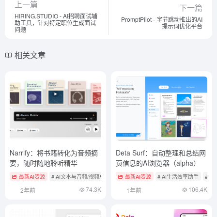
上一篇
下一篇
HIRING.STUDIO - AI招聘面试辅
PromptPilot - 字节跳动推出的AI
助工具，针对特定职位生成面试
提示词优化平台
问题
相关文章
Narrify：将书籍转化为音频摘
Deta Surf：自动整理和总结网
要，随时随地聆听精华
页信息的AI浏览器（alpha）
最新AI资源
# AI文本与音频/视频总结工具
最新AI资源
# AI生活效率助手
# 浏
74.3K
106.4K
2年前
1年前