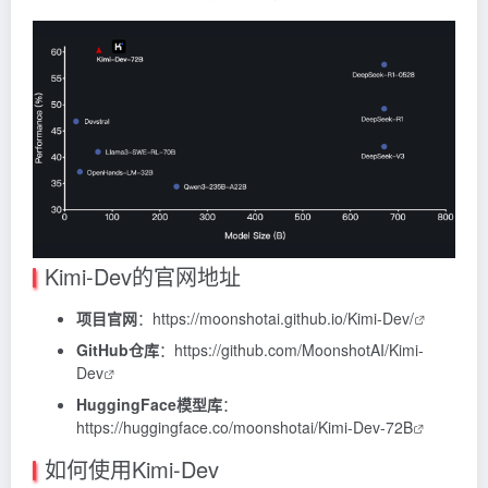
Kimi-Dev的官网地址
项目官网
：
https://moonshotai.github.io/Kimi-Dev/
GitHub仓库
：
https://github.com/MoonshotAI/Kimi-
Dev
HuggingFace模型库
：
https://huggingface.co/moonshotai/Kimi-Dev-72B
如何使用Kimi-Dev