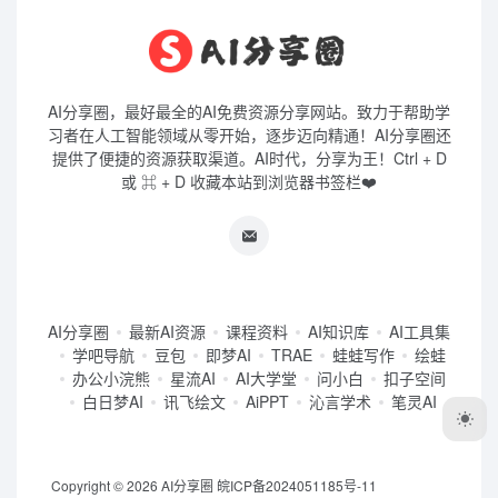
AI分享圈，最好最全的AI免费资源分享网站。致力于帮助学
习者在人工智能领域从零开始，逐步迈向精通！AI分享圈还
提供了便捷的资源获取渠道。AI时代，分享为王！Ctrl + D
或 ⌘ + D 收藏本站到浏览器书签栏❤️
AI分享圈
最新AI资源
课程资料
AI知识库
AI工具集
学吧导航
豆包
即梦AI
TRAE
蛙蛙写作
绘蛙
办公小浣熊
星流AI
AI大学堂
问小白
扣子空间
白日梦AI
讯飞绘文
AiPPT
沁言学术
笔灵AI
Copyright © 2026
AI分享圈
皖ICP备2024051185号-11