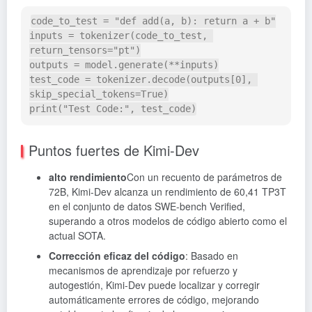
code_to_test 
=
"def add(a, b): return a + b"
inputs 
=
 tokenizer
(
code_to_test
,
return_tensors
=
"pt"
)
outputs 
=
 model
.
generate
(
**
inputs
)
test_code 
=
 tokenizer
.
decode
(
outputs
[
0
]
,
skip_special_tokens
=
True
)
print
(
"Test Code:"
,
 test_code
)
Puntos fuertes de Kimi-Dev
alto rendimiento
Con un recuento de parámetros de
72B, Kimi-Dev alcanza un rendimiento de 60,41 TP3T
en el conjunto de datos SWE-bench Verified,
superando a otros modelos de código abierto como el
actual SOTA.
Corrección eficaz del código
: Basado en
mecanismos de aprendizaje por refuerzo y
autogestión, Kimi-Dev puede localizar y corregir
automáticamente errores de código, mejorando