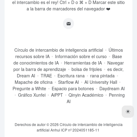
el intercambio es el rey! Ctrl + D o ⌘ + D Marcar este sitio
a la barra de marcadores del navegador ❤️
Círculo de intercambio de inteligencia artificial
Últimos
recursos sobre IA
Información sobre el curso
Base
de conocimientos de IA
Herramientas de IA
Navegar
por la barra de aprendizaje
bolsa de frijoles
es decir,
Dream AI
TRAE
Escritura rana
rana pintada
Mapache de oficina
Starflow AI
AI University Hall
Pregunte a White
Espacio para botones
Daydream AI
Gráfico Xunfei
AiPPT
Qinyin Académico
Penning
AI
Derechos de autor © 2026
Círculo de intercambio de inteligencia
artificial
Anhui ICP nº 2024051185-11