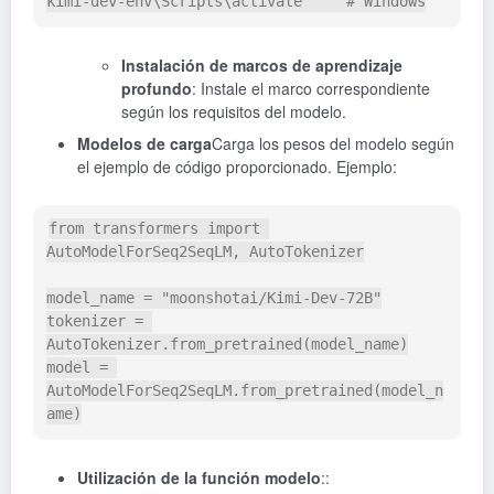
kimi-dev-env
\
Scripts
\
activate     
# Windows
Instalación de marcos de aprendizaje
profundo
: Instale el marco correspondiente
según los requisitos del modelo.
Modelos de carga
Carga los pesos del modelo según
el ejemplo de código proporcionado. Ejemplo:
from
 transformers 
import
AutoModelForSeq2SeqLM
,
 AutoTokenizer

model_name 
=
"moonshotai/Kimi-Dev-72B"
tokenizer 
=
AutoTokenizer
.
from_pretrained
(
model_name
)
model 
=
AutoModelForSeq2SeqLM
.
from_pretrained
(
model_n
ame
)
Utilización de la función modelo
::