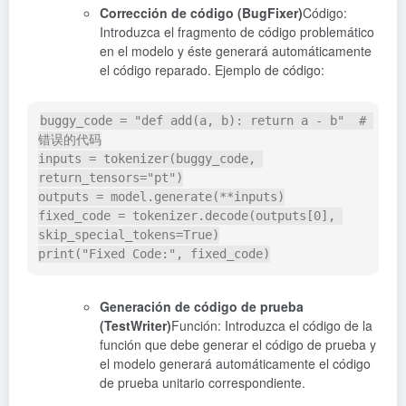
Corrección de código (BugFixer)
Código:
Introduzca el fragmento de código problemático
en el modelo y éste generará automáticamente
el código reparado. Ejemplo de código:
buggy_code 
=
"def add(a, b): return a - b"
# 
错误的代码
inputs 
=
 tokenizer
(
buggy_code
,
return_tensors
=
"pt"
)
outputs 
=
 model
.
generate
(
**
inputs
)
fixed_code 
=
 tokenizer
.
decode
(
outputs
[
0
]
,
skip_special_tokens
=
True
)
print
(
"Fixed Code:"
,
 fixed_code
)
Generación de código de prueba
(TestWriter)
Función: Introduzca el código de la
función que debe generar el código de prueba y
el modelo generará automáticamente el código
de prueba unitario correspondiente.