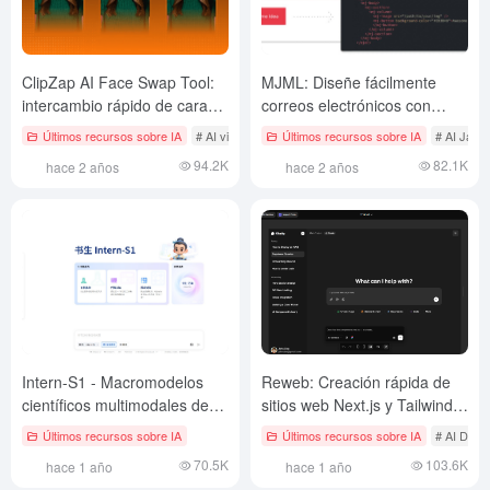
ClipZap AI Face Swap Tool:
MJML: Diseñe fácilmente
intercambio rápido de caras
correos electrónicos con
por IA para fotos y vídeos
capacidad de respuesta,
Últimos recursos sobre IA
# AI video face swap
Últimos recursos sobre IA
# AI Java 
(gratis)
genere rápidamente correos
94.2K
82.1K
hace 2 años
hace 2 años
electrónicos de marketing
con ChatGPT
Intern-S1 - Macromodelos
Reweb: Creación rápida de
científicos multimodales de
sitios web Next.js y Tailwind
código abierto del Shanghai
CSS con IA y editores
Últimos recursos sobre IA
Últimos recursos sobre IA
# AI Dise
AI Lab
visuales
70.5K
103.6K
hace 1 año
hace 1 año