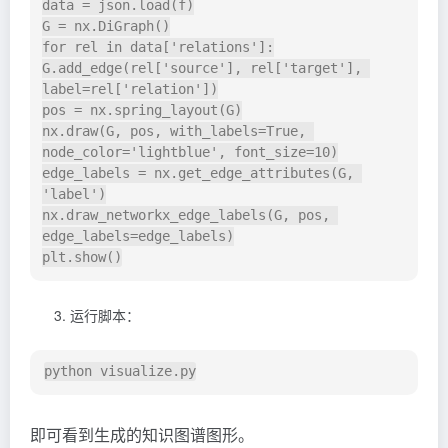
data = json.load(f)

G = nx.DiGraph()

for rel in data['relations']:

G.add_edge(rel['source'], rel['target'], 
label=rel['relation'])

pos = nx.spring_layout(G)

nx.draw(G, pos, with_labels=True, 
node_color='lightblue', font_size=10)

edge_labels = nx.get_edge_attributes(G, 
'label')

nx.draw_networkx_edge_labels(G, pos, 
edge_labels=edge_labels)

运行脚本：
即可看到生成的知识图谱图形。