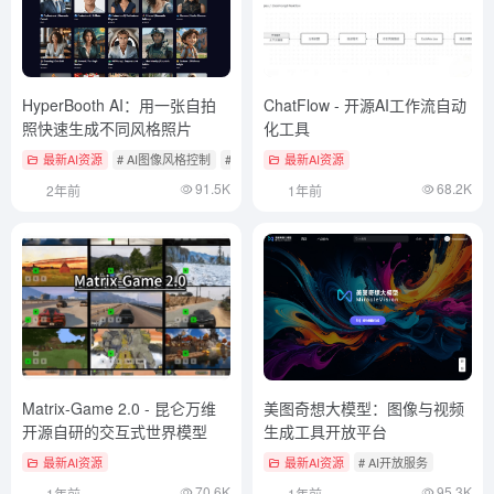
HyperBooth AI：用一张自拍
ChatFlow - 开源AI工作流自动
照快速生成不同风格照片
化工具
最新AI资源
# AI图像风格控制
# AI换脸与换装
最新AI资源
91.5K
68.2K
2年前
1年前
Matrix-Game 2.0 - 昆仑万维
美图奇想大模型：图像与视频
开源自研的交互式世界模型
生成工具开放平台
最新AI资源
最新AI资源
# AI开放服务
70.6K
95.3K
1年前
1年前