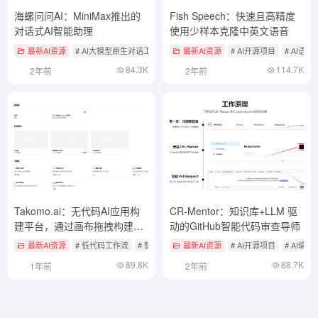
海螺问问AI：MiniMax推出的
Fish Speech：快速且高精度
对话式AI智能助理
使用少样本克隆中英文语音
最新AI资源
# AI大模型原生对话工具
最新AI资源
# AI开源项目
# AI语
84.3K
114.7K
2年前
2年前
Takomo.ai：无代码AI应用构
CR-Mentor：知识库+LLM 驱
建平台，通过画布拖拽构建多
动的GitHub智能代码审查导师
模态工作流
最新AI资源
# 低代码工作流
# 智能体应用
最新AI资源
# AI开源项目
# AI编程
89.8K
88.7K
1年前
2年前