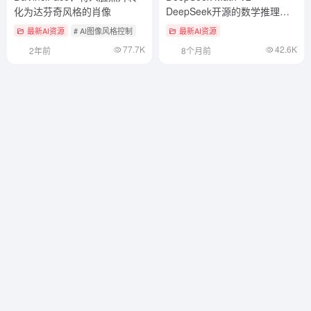
化为达芬奇风格的肖像
DeepSeek开源的数学推理模
型
最新AI资源
# AI图像风格控制
最新AI资源
77.7K
42.6K
2年前
8个月前