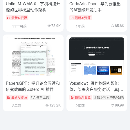
UnifoLM-WMA-0 - 宇树科技开
CodeArts Doer - 华为云推出
源的世界模型动作架构
的AI智能开发助手
最新AI资源
最新AI资源
73.9K
85.6K
11个月前
1年前
PapersGPT：提升论文阅读和
Voiceflow：写作构建AI智能
研究效率的 Zotero AI 插件
体，部署客户服务对话工具|编
排客户服务流程
最新AI资源
# AI教育工具
最新AI资源
# 知识检索与RAG框架
123.2K
89.9K
2年前
2年前