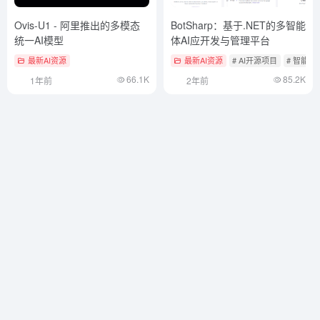
Ovis-U1 - 阿里推出的多模态
BotSharp：基于.NET的多智能
统一AI模型
体AI应开发与管理平台
最新AI资源
最新AI资源
# AI开源项目
# 智能
66.1K
85.2K
1年前
2年前