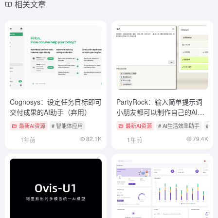
相关文章
Cognosys：设定任务目标即可
PartyRock：输入简单提示词
交付成果的AI助手（弃用）
小朋友都可以制作自己的AI应
用
最新AI资源
# 智能体应用
最新AI资源
# AI生活效率助手
# 
82.1K
79.4K
1年前
1年前