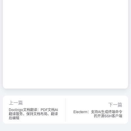
上一篇
下一篇
Doclingo文档翻译：PDF文档AI
Electerm：支持AI生成终端命令
翻译服务，保持文档布局、翻译
的开源SSH客户端
后编辑