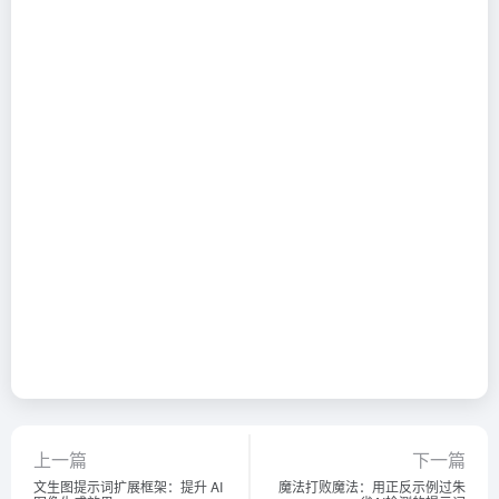
上一篇
下一篇
文生图提示词扩展框架：提升 AI
魔法打败魔法：用正反示例过朱