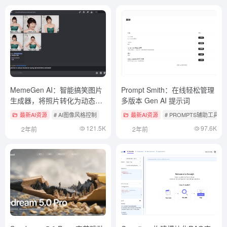
MemeGen AI：智能搞笑图片
Prompt Smith：在线轻松管理
生成器，将照片转化为动态表
多版本 Gen AI 提示词
情包，轻松创建搞笑图片
最新AI资源
# AI图像风格控制
最新AI资源
# PROMPTS辅助工具
121.5K
97.6K
2年前
2年前