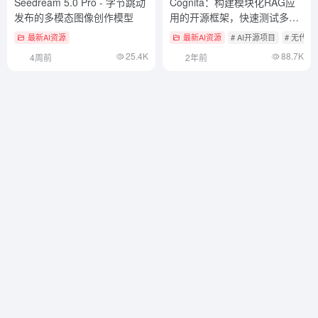
Seedream 5.0 Pro - 字节跳动
Cognita：构建模块化RAG应
发布的多模态图像创作模型
用的开源框架，快速测试多样
RAG策略
最新AI资源
最新AI资源
# AI开源项目
# 无代码
25.4K
88.7K
4周前
2年前