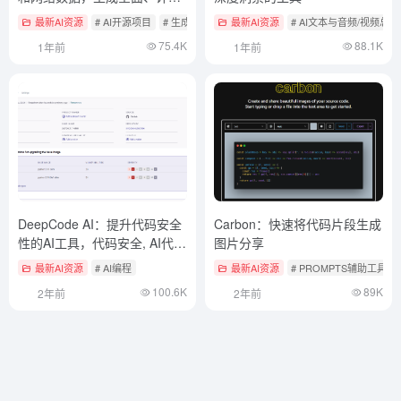
的研究报告
最新AI资源
# AI开源项目
# 生成深度研究报告
最新AI资源
# AI文本与音频/视频总
75.4K
88.1K
1年前
1年前
DeepCode AI：提升代码安全
Carbon：快速将代码片段生成
性的AI工具，代码安全, AI代码
图片分享
审查,自动修复漏洞
最新AI资源
# AI编程
最新AI资源
# PROMPTS辅助工具
100.6K
89K
2年前
2年前