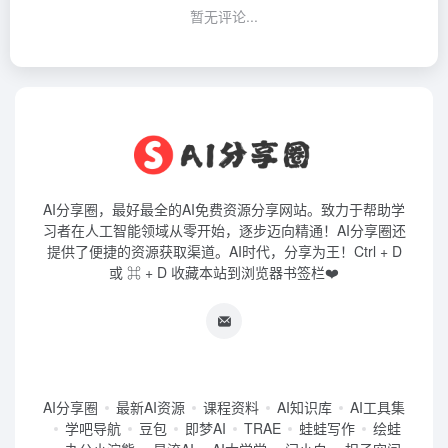
暂无评论...
AI分享圈，最好最全的AI免费资源分享网站。致力于帮助学
习者在人工智能领域从零开始，逐步迈向精通！AI分享圈还
提供了便捷的资源获取渠道。AI时代，分享为王！Ctrl + D
或 ⌘ + D 收藏本站到浏览器书签栏❤️
AI分享圈
最新AI资源
课程资料
AI知识库
AI工具集
学吧导航
豆包
即梦AI
TRAE
蛙蛙写作
绘蛙