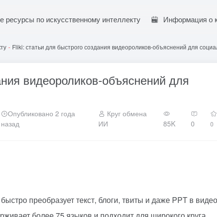
е ресурсы по искусственному интеллекту
Информация о 
кту
-
Fliki: статьи для быстрого создания видеороликов-объяснений для соци
здания видеороликов-объяснений для
Опубликовано 2 года
Круг обмена
назад
ИИ
85K
0
0
 быстро преобразует текст, блоги, твиты и даже PPT в видео
рживает более 75 языков и подходит для широкого круга