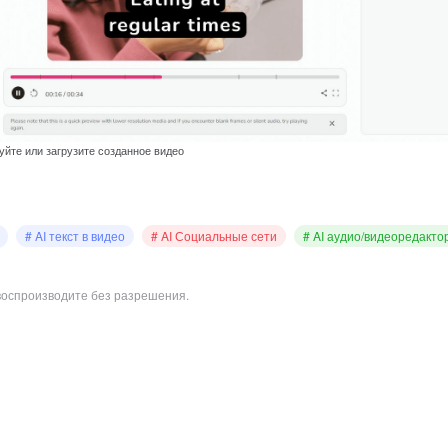
уйте или загрузите созданное видео
# AI текст в видео
# AI Социальные сети
# AI аудио/видеоредакто
воспроизводите без разрешения.