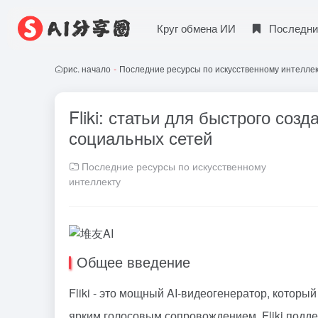
Круг обмена ИИ
Последни
рис. начало
-
Последние ресурсы по искусственному интелле
Fliki: статьи для быстрого со
социальных сетей
Последние ресурсы по искусственному
интеллекту
Общее введение
Fliki - это мощный AI-видеогенератор, который
ярким голосовым сопровождением. Fliki подде